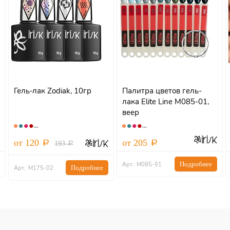
Гель-лак Zodiak, 10гр
Палитра цветов гель-
лака Elite Line М085-01,
веер
от 120
от 205
193
Подробнее
Арт.: М085-91
Подробнее
Арт.: М175-02