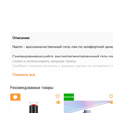
Описание:
Naomi - высококачественный гель-лак по комфортной цене
Самовыравнивающийся, высокопигментированный гель-лак 
слоем и использовать мощную лампу.
Удобная плоская кисточка с ровным срезом не оставляет 
Коллекция гель-лаков Naomi подходит как для профессиона
Показать всё
клиентов салонов красоты. Включает в себя 300 оттенков!
Рекомендованные товары:
НОВИНКА