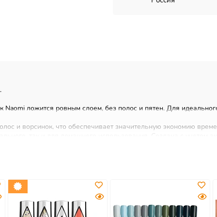
Россия
.
Naomi ложится ровным слоем, без полос и пятен. Для идеальног
полос и ворсинок, что обеспечивает значительную экономию време
льного, так и для домашнего использования. Создана с учетом а