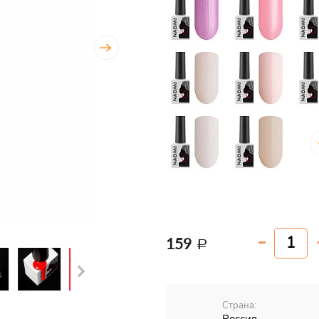
159
Страна: