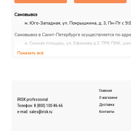
Самовывоз
м. Юго-Западная, ул. Покрышкина, д. 3, Пн-Пт с 9:00
Самовывоз в Санкт-Петербурге осуществляется по адре
м. Сенная площадь, ул. Ефимова д.2, ТРК ПИК, цоко
Показать всё
Курьерская доставка
Доставка осуществляется по Москве, ближнему Подмос
EMS/Почта России и транспортные компании
Доставка осуществляется по всему миру с помощью сл
Также можно воспользоваться услугами наиболее удоб
Главная
Более подробно ознакомиться с условиями доставки за
О магазине
IRISK professional
Доставка
Телефон:
8 (800) 100-86-66
e-mail:
sales@irisk.ru
Контакты