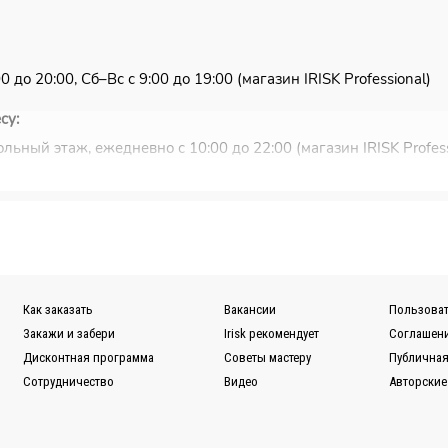
 до 20:00, Сб–Вс с 9:00 до 19:00 (магазин IRISK Professional)
су:
льный этаж, ежедневно с 10:00 до 22:00 (магазин IRISK Profess
ковью и Санкт-Петербургу.
ужбы EMS или Почты России.
ной для Вас транспортной компании (СДЭК, ПЭК, Деловые ли
Как заказать
Вакансии
Пользоват
казов вы можете в разделе
Доставка.
Закажи и забери
Irisk рекомендует
Соглашени
Дисконтная программа
Советы мастеру
Публичная
Сотрудничество
Видео
Авторские