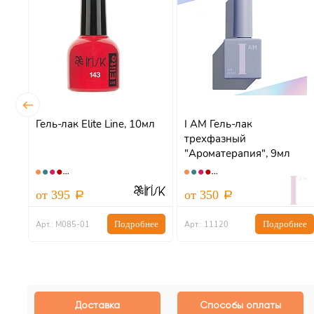
Гель-лак Elite Line, 10мл
I AM Гель-лак
трехфазный
"Ароматерапия", 9мл
от 395
от 350
Подробнее
Подробнее
Арт.: М085-01
Арт.: 11120
Доставка
Способы оплаты