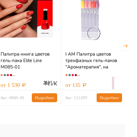
Палитра-книга цветов
I AM Палитра цветов
Na
гель-лака Elite Line
трехфазных гель-лаков
ге
М085-01
"Ароматерапия", на
ве
веере
от 1 530
от 135
от
Подробнее
Подробнее
Арт.: М085-90
Арт.: 11120П
Арт