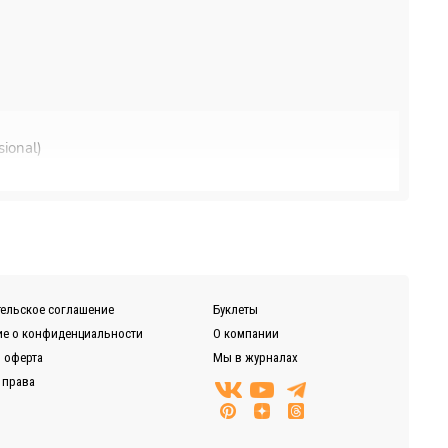
ional)
нии, Байкал-Сервис, DPD, ЖелДорЭкспедиция)
ельское соглашение
Буклеты
е о конфиденциальности
О компании
 оферта
Мы в журналах
 права