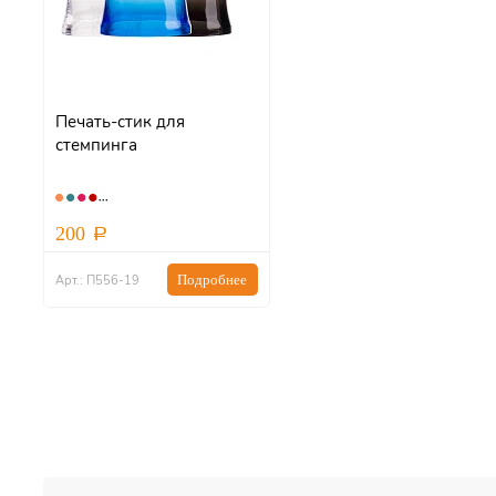
Печать-стик для
стемпинга
200
Подробнее
Арт.: П556-19