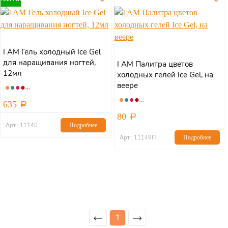
I AM Гель холодный Ice Gel
для наращивания ногтей,
I AM Палитра цветов
12мл
холодных гелей Ice Gel, на
веере
635
80
Арт.: 11140
Подробнее
Арт.: 11149П
Подробнее
1