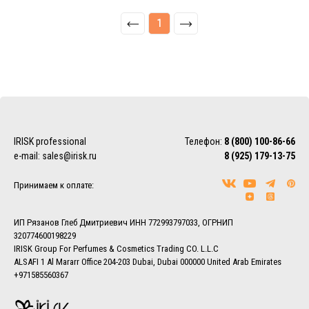
1
IRISK professional
Телефон:
8 (800) 100-86-66
e-mail:
sales@irisk.ru
8 (925) 179-13-75
Принимаем к оплате:
ИП Рязанов Глеб Дмитриевич ИНН 772993797033, ОГРНИП
320774600198229
IRISK Group For Perfumes & Cosmetics Trading CO. L.L.C
ALSAFI 1 Al Mararr Office 204-203 Dubai, Dubai 000000 United Arab Emirates
+971585560367