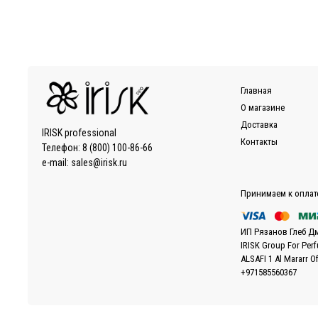
Главная
О магазине
Доставка
IRISK professional
Контакты
Телефон:
8 (800) 100-86-66
e-mail:
sales@irisk.ru
Принимаем к оплат
ИП Рязанов Глеб Д
IRISK Group For Per
ALSAFI 1 Al Mararr O
+971585560367