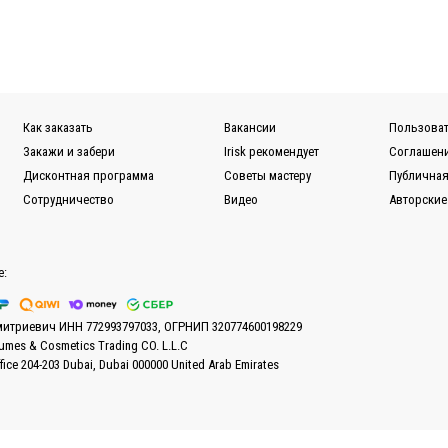
Как заказать
Вакансии
Пользоват
Закажи и забери
Irisk рекомендует
Соглашени
Дисконтная программа
Советы мастеру
Публичная
Сотрудничество
Видео
Авторские
е:
митриевич ИНН 772993797033, ОГРНИП 320774600198229
fumes & Cosmetics Trading CO. L.L.C
ffice 204-203 Dubai, Dubai 000000 United Arab Emirates