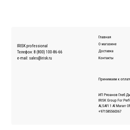
Главная
О магазине
IRISK professional
Доставка
Телефон:
8 (800) 100-86-66
e-mail:
sales@irisk.ru
Контакты
Принимаем к оплат
ИП Рязанов Глеб Д
IRISK Group For Per
ALSAFI 1 Al Mararr O
+971585560367