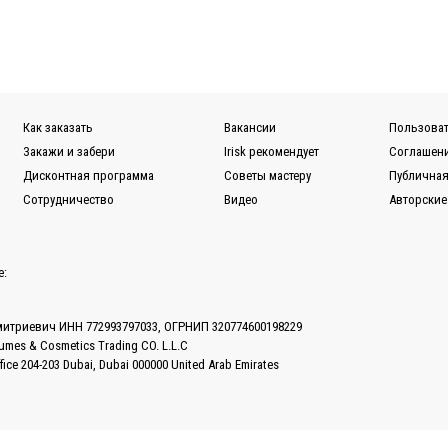
Как заказать
Вакансии
Пользоват
Закажи и забери
Irisk рекомендует
Соглашени
Дисконтная программа
Советы мастеру
Публичная
Сотрудничество
Видео
Авторские
е:
митриевич ИНН 772993797033, ОГРНИП 320774600198229
fumes & Cosmetics Trading CO. L.L.C
ffice 204-203 Dubai, Dubai 000000 United Arab Emirates