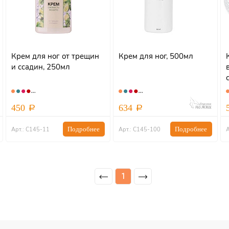
Крем для ног от трещин
Крем для ног, 500мл
и ссадин, 250мл
450
634
Подробнее
Подробнее
Арт.: С145-11
Арт.: С145-100
А
1