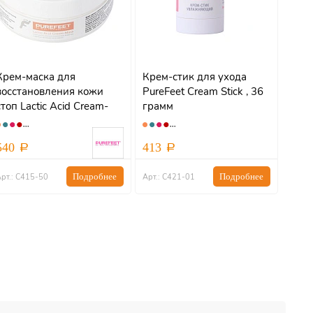
Крем-маска для
Крем-стик для ухода
восстановления кожи
PureFeet Cream Stick , 36
стоп Lactic Acid Cream-
грамм
Mask
540
413
Подробнее
Подробнее
рт.: С415-50
Арт.: С421-01