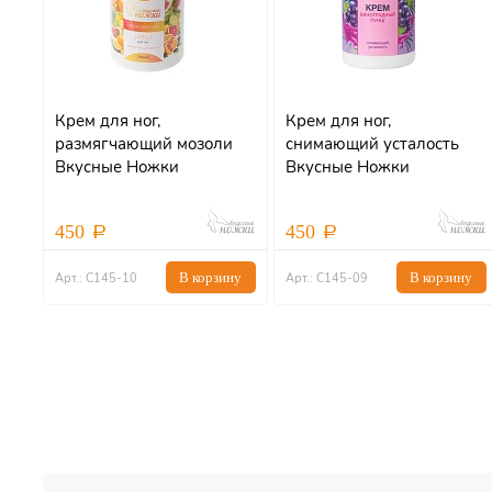
Крем для ног,
Крем для ног,
размягчающий мозоли
снимающий усталость
Вкусные Ножки
Вкусные Ножки
Цитрусовый Рай, 250мл
Виноградный Пунш,
250мл
450
450
В корзину
В корзину
Арт.: С145-10
Арт.: С145-09