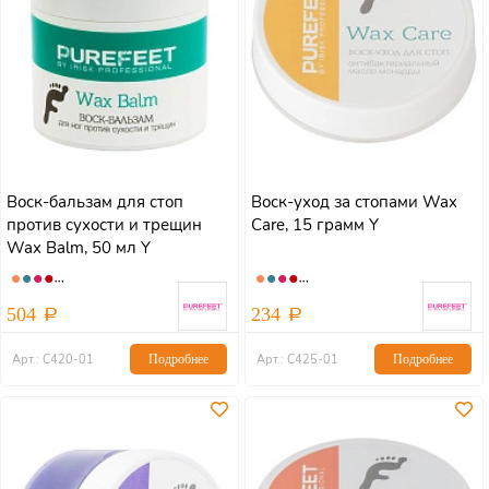
Воск-бальзам для стоп
Воск-уход за стопами Wax
против сухости и трещин
Care, 15 грамм Y
Wax Balm, 50 мл Y
504
234
Арт.: С420-01
Подробнее
Арт.: С425-01
Подробнее