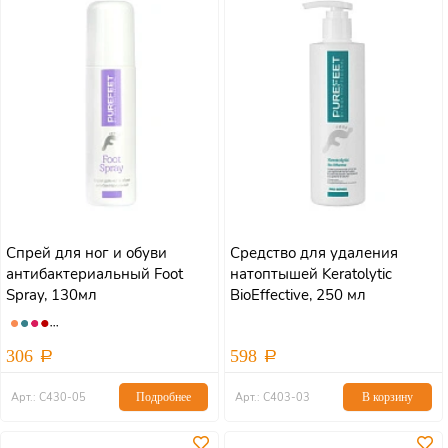
Спрей для ног и обуви
Средство для удаления
антибактериальный Foot
натоптышей Keratolytic
Spray, 130мл
BioEffective, 250 мл
306
598
Арт.: С430-05
Подробнее
Арт.: С403-03
В корзину