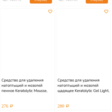
Арт.: С403-31
В корзину
Арт.: С403-05
В корзину
Средство для удаления
Средство для удаления
натоптышей и мозолей
натоптышей и мозолей
пенное Keratolytic Mousse,
щадящее Keratolytic Gel Light,
60мл
100мл
276
280