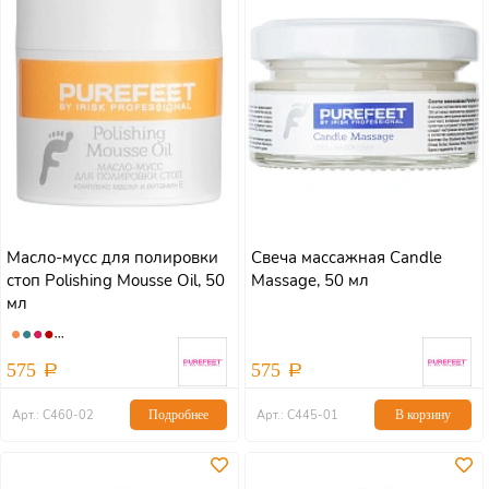
Масло-мусс для полировки
Свеча массажная Сandle
стоп Polishing Mousse Oil, 50
Massage, 50 мл
мл
575
575
Арт.: С460-02
Подробнее
Арт.: С445-01
В корзину