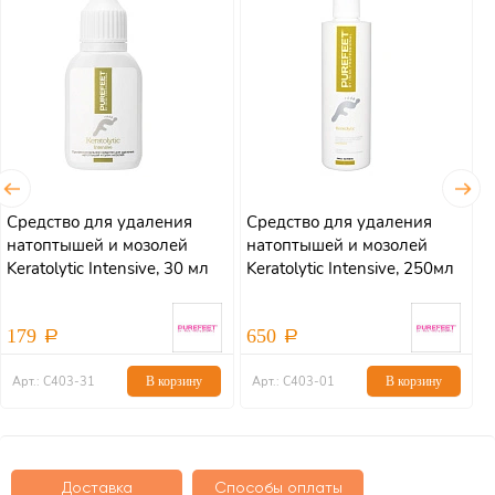
Средство для удаления
Средство для удаления
С
натоптышей и мозолей
натоптышей и мозолей
н
Keratolytic Intensive, 30 мл
Keratolytic Intensive, 250мл
K
179
650
Арт.: С403-31
В корзину
Арт.: С403-01
В корзину
Доставка
Способы оплаты