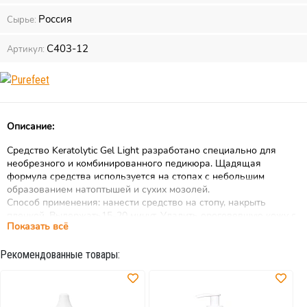
Россия
Сырье:
С403-12
Артикул:
Описание:
Cредство Keratolytic Gel Light разработано специально для
необрезного и комбинированного педикюра. Щадящая
формула средства используется на стопах с небольшим
образованием натоптышей и сухих мозолей.
Способ применения: нанести средство на стопу, накрыть
пленкой. Выдержать15-20 минут. Удалить ороговевшую кожу с
Показать всё
помощью терки. Тщательно смыть
остатки. Нанести крем для ног.
Рекомендованные товары: