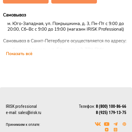
Самовывоз
м. Юго-Западная, ул. Покрышкина, д. 3, Пн-Пт с 9:00 до
20:00, Сб–Вс с 9:00 до 19:00 (магазин IRISK Professional)
Самовывоз в Санкт-Петербурге осуществляется по адресу:
м. Сенная площадь, ул. Ефимова д.2, ТРК ПИК,
Показать всё
цокольный этаж, ежедневно с 10:00 до 22:00 (магазин
IRISK Professional)
Курьерская доставка
Доставка осуществляется по Москве, ближнему
Подмосковью и Санкт-Петербургу.
EMS/Почта России и транспортные компании
Доставка осуществляется по всему миру с помощью
IRISK professional
Телефон:
8 (800) 100-86-66
службы EMS или Почты России.
e-mail:
sales@irisk.ru
8 (925) 179-13-75
Также можно воспользоваться услугами наиболее удобной
для Вас транспортной компании (СДЭК, ПЭК, Деловые
Принимаем к оплате:
линии, Байкал-Сервис, DPD, ЖелДорЭкспедиция)