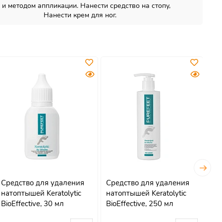
и методом аппликации. Нанести средство на стопу,
татки. Нанести крем для ног.
Средство для удаления
Средство для удаления
Ср
натоптышей Keratolytic
натоптышей Keratolytic
на
BioEffective, 30 мл
BioEffective, 250 мл
Ker
шт