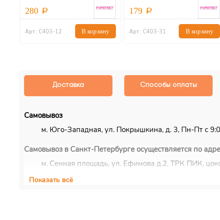
280
179
ну
В корзину
В корзину
Арт.: С403-12
Арт.: С403-31
Доставка
Способы оплаты
Самовывоз
м. Юго-Западная, ул. Покрышкина, д. 3, Пн-Пт с 9:00
Самовывоз в Санкт-Петербурге осуществляется по адре
м. Сенная площадь, ул. Ефимова д.2, ТРК ПИК, цоко
Показать всё
Курьерская доставка
Доставка осуществляется по Москве, ближнему Подмос
EMS/Почта России и транспортные компании