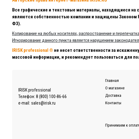
Авторские права интернет-магазина IRISK.RU
Все графические и текстовые материалы, находящиеся на са
являются собственностью компании и защищены Законом РФ «
ФЗ).
Копирование на любых носителях, распространение и перепечатк
Игнорирование данного пункта является нарушением законодател
IRISK professional ®
не несет ответственности за искаженн
массовой информации, и рекомендует пользоваться для п
Главная
О магазине
IRISK professional
Доставка
Телефон:
8 (800) 100-86-66
e-mail:
sales@irisk.ru
Контакты
Принимаем к оплат