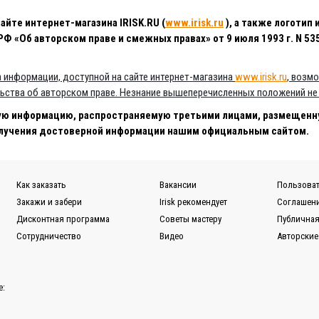
йте интернет-магазина IRISK.RU (
www.irisk.ru
), а также логотип 
Об авторском праве и смежных правах» от 9 июля 1993 г. N 5351
а информации, доступной на сайте интернет-магазина
www.irisk.ru
, возм
ьства об авторском праве. Незнание вышеперечисленных положений не
ую информацию, распространяемую третьими лицами, размещенную
олучения достоверной информации нашим официальным сайтом.
Как заказать
Вакансии
Пользоват
Закажи и забери
Irisk рекомендует
Соглашени
Дисконтная программа
Советы мастеру
Публичная
Сотрудничество
Видео
Авторские
е: