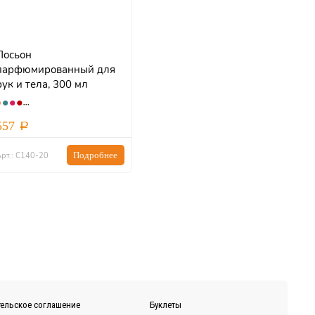
Лосьон
парфюмированный для
рук и тела, 300 мл
557
Подробнее
рт.: С140-20
ельское соглашение
Буклеты