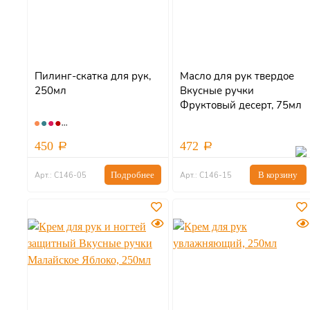
Пилинг-скатка для рук,
Масло для рук твердое
250мл
Вкусные ручки
Фруктовый десерт, 75мл
450
472
Подробнее
В корзину
Арт.: С146-05
Арт.: С146-15