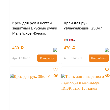
Крем для рук и ногтей
Крем для рук
защитный Вкусные ручки
увлажняющий, 250мл
Малайское Яблоко,
250мл
450
470
В корзину
Подробнее
Арт.: С146-11
Арт.: С146-09