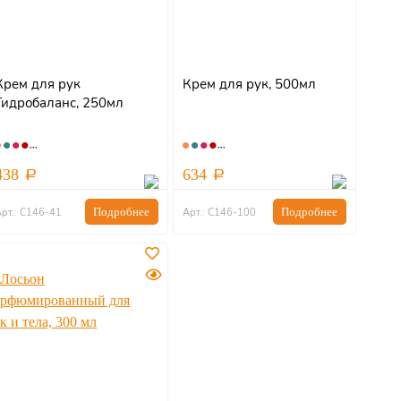
Крем для рук
Крем для рук, 500мл
Гидробаланс, 250мл
438
634
Подробнее
Подробнее
рт.: С146-41
Арт.: С146-100