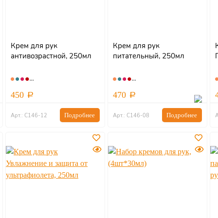
Крем для рук
Крем для рук
антивозрастной, 250мл
питательный, 250мл
450
470
Подробнее
Подробнее
Арт.: С146-12
Арт.: С146-08
А