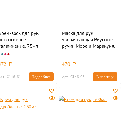
Крем-воск для рук
Маска для рук
интенсивное
увлажняющая Вкусные
увлажнение, 75мл
ручки Мора и Маракуйя,
200мл
472
470
Подробнее
В корзину
рт.: С146-61
Арт.: С146-06