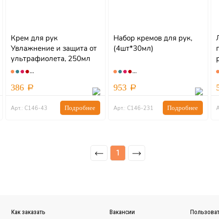
Крем для рук
Набор кремов для рук,
Увлажнение и защита от
(4шт*30мл)
ультрафиолета, 250мл
386
953
Подробнее
Подробнее
Арт.: С146-43
Арт.: С146-231
А
1
Как заказать
Вакансии
Пользоват