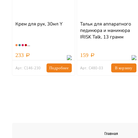
Крем для рук, 30мл Y
Тальк для аппаратного
педикюра и маникюра
IRISK Talk, 13 грамм
233
159
Подробнее
В корзину
Арт.: С146-230
Арт.: С480-03
Главная