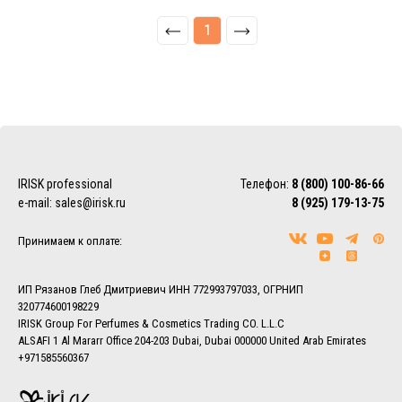
1
IRISK professional
Телефон:
8 (800) 100-86-66
e-mail:
sales@irisk.ru
8 (925) 179-13-75
Принимаем к оплате:
ИП Рязанов Глеб Дмитриевич ИНН 772993797033, ОГРНИП
320774600198229
IRISK Group For Perfumes & Cosmetics Trading CO. L.L.C
ALSAFI 1 Al Mararr Office 204-203 Dubai, Dubai 000000 United Arab Emirates
+971585560367