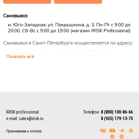
Самовывоз
м. Юго-Западная, ул. Покрышкина, д. 3, Пн-Пт с 9:00 до
20:00, Сб–Вс с 9:00 до 19:00 (магазин IRISK Professional)
Самовывоз в Санкт-Петербурге осуществляется по адресу:
м. Сенная площадь, ул. Ефимова д.2, ТРК ПИК,
Показать всё
цокольный этаж, ежедневно с 10:00 до 22:00 (магазин
IRISK Professional)
Курьерская доставка
Доставка осуществляется по Москве, ближнему
Подмосковью и Санкт-Петербургу.
EMS/Почта России и транспортные компании
Доставка осуществляется по всему миру с помощью
IRISK professional
Телефон:
8 (800) 100-86-66
службы EMS или Почты России.
e-mail:
sales@irisk.ru
8 (925) 179-13-75
Также можно воспользоваться услугами наиболее удобной
для Вас транспортной компании (СДЭК, ПЭК, Деловые
Принимаем к оплате:
линии, Байкал-Сервис, DPD, ЖелДорЭкспедиция)