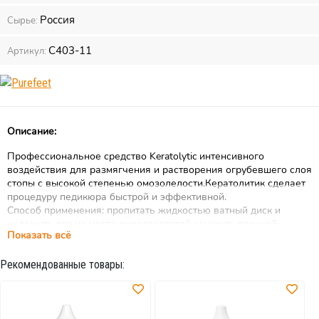
Россия
Сырье:
С403-11
Артикул:
Описание:
Профессиональное средство Keratolytic интенсивного
воздействия для размягчения и растворения огрубевшего слоя
стопы с высокой степенью омозолелости.Кератолитик сделает
процедуру педикюра быстрой и эффективной.
Способ применения: пропитать жидкостью ватный диск и
наложить его на места омозолелостей, накрыть пленкой.
Показать всё
Выдержать 5-7 минут. Удалить ороговевшую кожу с помощью
терки. Тщательно смыть остатки.
Рекомендованные товары: