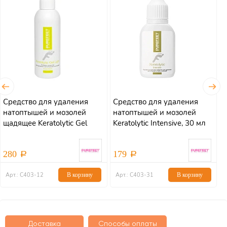
Средство для удаления
Средство для удаления
С
натоптышей и мозолей
натоптышей и мозолей
н
щадящее Keratolytic Gel
Keratolytic Intensive, 30 мл
K
Light, 100мл
280
179
Арт.: С403-12
В корзину
Арт.: С403-31
В корзину
Доставка
Способы оплаты