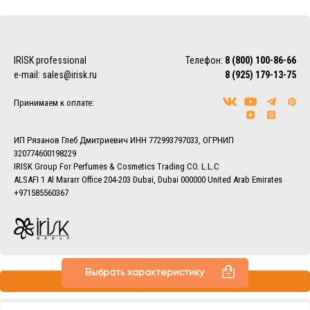
Доставка осуществляется по Москве, ближнему
Подмосковью и Санкт-Петербургу.
EMS/Почта России и транспортные компании
Доставка осуществляется по всему миру с помощью
IRISK professional
Телефон:
8 (800) 100-86-66
службы EMS или Почты России.
e-mail:
sales@irisk.ru
8 (925) 179-13-75
Также можно воспользоваться услугами наиболее удобной
для Вас транспортной компании (СДЭК, ПЭК, Деловые
Принимаем к оплате:
линии, Байкал-Сервис, DPD, ЖелДорЭкспедиция)
Более подробно ознакомиться с условиями доставки
заказов вы можете в разделе
Доставка.
ИП Рязанов Глеб Дмитриевич ИНН 772993797033, ОГРНИП
320774600198229
IRISK Group For Perfumes & Cosmetics Trading CO. L.L.C
ALSAFI 1 Al Mararr Office 204-203 Dubai, Dubai 000000 United Arab Emirates
+971585560367
Выбрать характеристику
Все права защищены © 2013–2026 IRISK