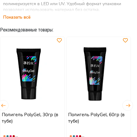
полимеризуется в LED или UV. Удобный формат упаковки
позволяет использовать материал без остатка.
Показать всё
Используется со специальной жидкостью для работы с PolyGel
М130-50.
Рекомендованные товары:
Полигель PolyGel, 30гр (в
Полигель PolyGel, 60гр (в
N
тубе)
тубе)