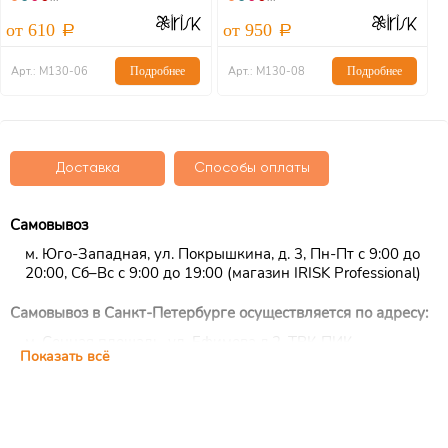
от 610
от 950
о
Арт.: М130-06
Подробнее
Арт.: М130-08
Подробнее
Доставка
Способы оплаты
Самовывоз
м. Юго-Западная, ул. Покрышкина, д. 3, Пн-Пт с 9:00 до
20:00, Сб–Вс с 9:00 до 19:00 (магазин IRISK Professional)
Самовывоз в Санкт-Петербурге осуществляется по адресу:
м. Сенная площадь, ул. Ефимова д.2, ТРК ПИК,
Показать всё
цокольный этаж, ежедневно с 10:00 до 22:00 (магазин
IRISK Professional)
Курьерская доставка