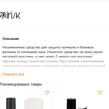
Описание:
Незаменимое средство для защиты кутикулы и боковых
валиков от излишков лака. Нанесите средство на кожу около
ногтевой пластины, и уже через 1 минуту оно высохнет,
образуя тонкую защитную пленку. Приступайте к выполнению
задуманного маникюра, создавайте любимые дизайны: водный
маникюр, стемпинг, градиент и многое другое. Затем снимите
Показать всё
излишки лака с кожи вместе с защитной пленкой. Вам больше
не придется корректировать маникюр ватными палочками,
Рекомендованные товары:
кисточками и корректорами.