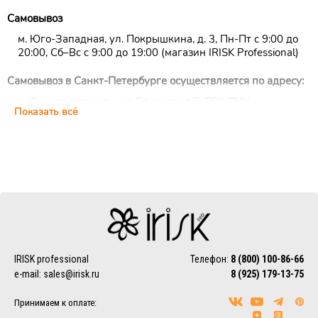
Самовывоз
м. Юго-Западная, ул. Покрышкина, д. 3, Пн-Пт с 9:00 до
20:00, Сб–Вс с 9:00 до 19:00 (магазин IRISK Professional)
Самовывоз в Санкт-Петербурге осуществляется по адресу:
м. Сенная площадь, ул. Ефимова д.2, ТРК ПИК,
Показать всё
цокольный этаж, ежедневно с 10:00 до 22:00 (магазин
IRISK Professional)
Курьерская доставка
Доставка осуществляется по Москве, ближнему
Подмосковью и Санкт-Петербургу.
EMS/Почта России и транспортные компании
Доставка осуществляется по всему миру с помощью
службы EMS или Почты России.
Также можно воспользоваться услугами наиболее удобной
IRISK professional
Телефон:
8 (800) 100-86-66
для Вас транспортной компании (СДЭК, ПЭК, Деловые
e-mail:
sales@irisk.ru
8 (925) 179-13-75
линии, Байкал-Сервис, DPD, ЖелДорЭкспедиция)
Принимаем к оплате:
Более подробно ознакомиться с условиями доставки