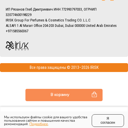
заказов вы можете в разделе
Доставка.
ИП Рязанов Глеб Дмитриевич ИНН 772993797033, ОГРНИП
320774600198229
IRISK Group For Perfumes & Cosmetics Trading CO. L.L.C
ALSAFI 1 Al Mararr Office 204-203 Dubai, Dubai 000000 United Arab Emirates
+971585560367
Все права защищены © 2013–2026 IRISK
В корзину
Мы используем файлы cookie для вашего удобства
Я
пользования сайтом и повышения качества
согласен
рекомендаций.
ИЗБРАННОЕ
Подробнее
ПРОФИЛЬ
.
КОРЗИНА
ПОИСК
МЕНЮ