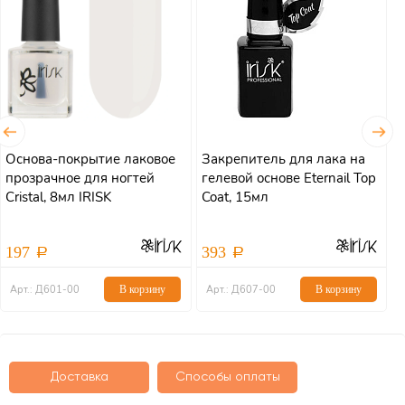
Основа-покрытие лаковое
Закрепитель для лака на
Т
прозрачное для ногтей
гелевой основе Eternail Top
E
Cristal, 8мл IRISK
Coat, 15мл
197
393
Арт.: Д601-00
В корзину
Арт.: Д607-00
В корзину
Доставка
Способы оплаты