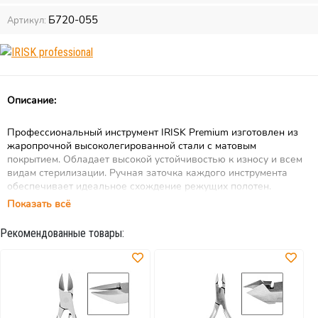
Б720-055
Артикул:
Описание:
Профессиональный инструмент IRISK Premium изготовлен из
жаропрочной высоколегированной стали с матовым
покрытием. Обладает высокой устойчивостью к износу и всем
видам стерилизации. Ручная заточка каждого инструмента
обеспечивает идеальное схождение режущих полотен.
Многообразие форм позволит каждому мастеру подобрать
Показать всё
удобный инструмент для своей работы.
Рекомендованные товары:
Внимание!
Инструмент ручной заточки. Поэтому длина лезвий
может варьироваться от 0,5 до 1,5 мм.