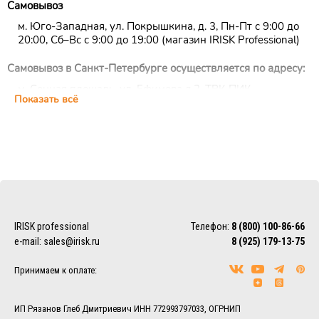
Самовывоз
м. Юго-Западная, ул. Покрышкина, д. 3, Пн-Пт с 9:00 до
20:00, Сб–Вс с 9:00 до 19:00 (магазин IRISK Professional)
Самовывоз в Санкт-Петербурге осуществляется по адресу:
м. Сенная площадь, ул. Ефимова д.2, ТРК ПИК,
Показать всё
цокольный этаж, ежедневно с 10:00 до 22:00 (магазин
IRISK Professional)
Курьерская доставка
Доставка осуществляется по Москве, ближнему
Подмосковью и Санкт-Петербургу.
EMS/Почта России и транспортные компании
Доставка осуществляется по всему миру с помощью
IRISK professional
Телефон:
8 (800) 100-86-66
службы EMS или Почты России.
e-mail:
sales@irisk.ru
8 (925) 179-13-75
Также можно воспользоваться услугами наиболее удобной
для Вас транспортной компании (СДЭК, ПЭК, Деловые
Принимаем к оплате:
линии, Байкал-Сервис, DPD, ЖелДорЭкспедиция)
Более подробно ознакомиться с условиями доставки
заказов вы можете в разделе
Доставка.
ИП Рязанов Глеб Дмитриевич ИНН 772993797033, ОГРНИП