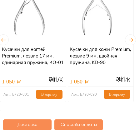
Кусачки для ногтей
Кусачки для кожи Premium,
К
Premium, лезвие 17 мм,
лезвие 9 мм, двойная
л
одинарная пружина, КО-01
пружина, KD-90
п
1 050
1 050
Арт.: Б720-001
В корзину
Арт.: Б720-090
В корзину
Доставка
Способы оплаты