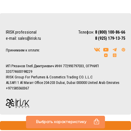
Доставка осуществляется по Москве, ближнему
Подмосковью и Санкт-Петербургу.
EMS/Почта России и транспортные компании
Доставка осуществляется по всему миру с помощью
IRISK professional
Телефон:
8 (800) 100-86-66
службы EMS или Почты России.
e-mail:
sales@irisk.ru
8 (925) 179-13-75
Также можно воспользоваться услугами наиболее удобной
для Вас транспортной компании (СДЭК, ПЭК, Деловые
Принимаем к оплате:
линии, Байкал-Сервис, DPD, ЖелДорЭкспедиция)
Более подробно ознакомиться с условиями доставки
заказов вы можете в разделе
Доставка.
ИП Рязанов Глеб Дмитриевич ИНН 772993797033, ОГРНИП
320774600198229
IRISK Group For Perfumes & Cosmetics Trading CO. L.L.C
ALSAFI 1 Al Mararr Office 204-203 Dubai, Dubai 000000 United Arab Emirates
+971585560367
Выбрать характеристику
Все права защищены © 2013–2026 IRISK