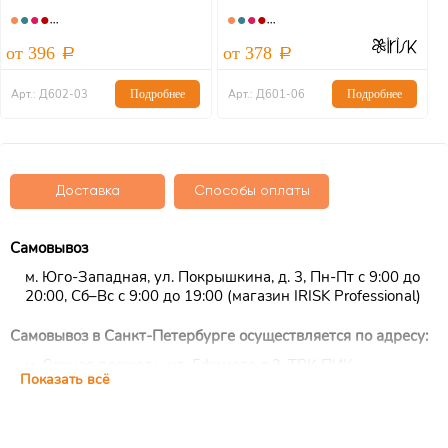
АКЦИЯ
м
от 396
от 378
о
Арт.: Д602-03
Подробнее
Арт.: Д601-06
Подробнее
Доставка
Способы оплаты
Самовывоз
м. Юго-Западная, ул. Покрышкина, д. 3, Пн-Пт с 9:00 до
20:00, Сб–Вс с 9:00 до 19:00 (магазин IRISK Professional)
Самовывоз в Санкт-Петербурге осуществляется по адресу:
м. Сенная площадь, ул. Ефимова д.2, ТРК ПИК,
Показать всё
цокольный этаж, ежедневно с 10:00 до 22:00 (магазин
IRISK Professional)
Курьерская доставка