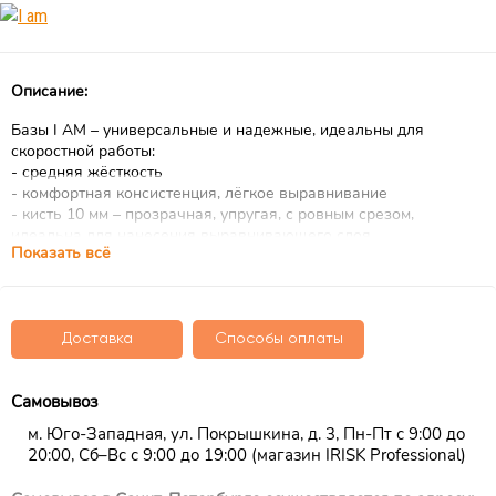
Описание:
Базы I AM – универсальные и надежные, идеальны для
скоростной работы:
- средняя жёсткость
- комфортная консистенция, лёгкое выравнивание
- кисть 10 мм – прозрачная, упругая, с ровным срезом,
идеальна для нанесения выравнивающего слоя.
Показать всё
В палитре 13 оттенков:
- 6 камуфлирующих.
Самые востребованные цвета. Прекрасно подстраиваются под
тон кожи и придают ногтям ухоженный вид.
Доставка
Способы оплаты
- 5 полупрозрачных оттенков No-nicure.
Самовывоз
Главный nail-тренд года прямиком с fashion-подиумов и
ковровых дорожек.
м. Юго-Западная, ул. Покрышкина, д. 3, Пн-Пт с 9:00 до
20:00, Сб–Вс с 9:00 до 19:00 (магазин IRISK Professional)
- 2 уникальных оттенка – для создания корейского маникюра в
стиле «румяные ногти»