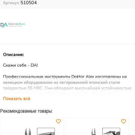
510504
Артикул:
Описание:
Скажи себе - DA!
Профессиональные инструменты Doktor Alex изготовлены на
немецком оборудовании из легированной японской стали
твёрдостью 55 HRC. Они обладают высочайшей устойчивостью
к износу и коррозии. Индивидуальная студийная заточка
Показать всё
каждого инструмента и регулировка точности схождения
режущих полотен позволяет мастеру без усилий делать
Рекомендованные товары:
идеальный срез.