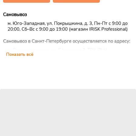
Самовывоз
м. Юго-Западная, ул. Покрышкина, д. 3, Пн-Пт с 9:00 до
20:00, Сб–Вс с 9:00 до 19:00 (магазин IRISK Professional)
Самовывоз в Санкт-Петербурге осуществляется по адресу:
м. Сенная площадь, ул. Ефимова д.2, ТРК ПИК,
Показать всё
цокольный этаж, ежедневно с 10:00 до 22:00 (магазин
IRISK Professional)
Курьерская доставка
Доставка осуществляется по Москве, ближнему
Подмосковью и Санкт-Петербургу.
EMS/Почта России и транспортные компании
Доставка осуществляется по всему миру с помощью
службы EMS или Почты России.
Также можно воспользоваться услугами наиболее удобной
для Вас транспортной компании (СДЭК, ПЭК, Деловые
линии, Байкал-Сервис, DPD, ЖелДорЭкспедиция)