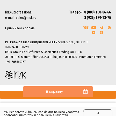
Более подробно ознакомиться с условиями доставки
заказов вы можете в разделе
Доставка.
IRISK professional
Телефон:
8 (800) 100-86-66
e-mail:
sales@irisk.ru
8 (925) 179-13-75
Принимаем к оплате:
ИП Рязанов Глеб Дмитриевич ИНН 772993797033, ОГРНИП
320774600198229
IRISK Group For Perfumes & Cosmetics Trading CO. L.L.C
ALSAFI 1 Al Mararr Office 204-203 Dubai, Dubai 000000 United Arab Emirates
+971585560367
В корзину
Все права защищены © 2013–2026 IRISK
Мы используем файлы cookie для вашего удобства
Я
пользования сайтом и повышения качества