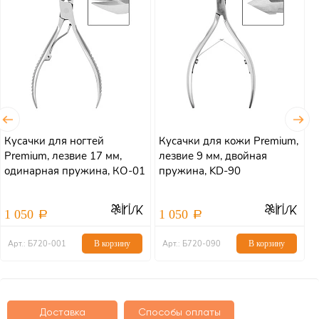
Кусачки для ногтей
Кусачки для кожи Premium,
К
Premium, лезвие 17 мм,
лезвие 9 мм, двойная
л
одинарная пружина, КО-01
пружина, KD-90
п
1 050
1 050
Арт.: Б720-001
В корзину
Арт.: Б720-090
В корзину
Доставка
Способы оплаты