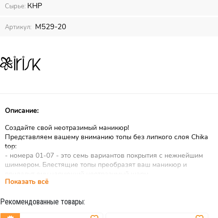
КНР
Сырье:
М529-20
Артикул:
Описание:
Создайте свой неотразимый маникюр!
Представляем вашему вниманию топы без липкого слоя Chika
top:
- номера 01-07 - это семь вариантов покрытия с нежнейшим
шиммером. Блестящие топы преобразят ваш маникюр и
придадут ему чарующий неотразимый шарм.
Показать всё
- номера 08-10 - с золотыми, серебряными и
голографическими частицами потали. Можно украсить
Рекомендованные товары:
повседневный маникюр, а также добиться яркого
праздничного образа.