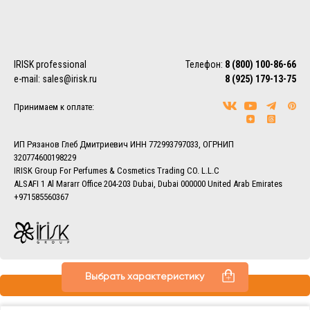
для Вас транспортной компании (СДЭК, ПЭК, Деловые
линии, Байкал-Сервис, DPD, ЖелДорЭкспедиция)
Более подробно ознакомиться с условиями доставки
заказов вы можете в разделе
Доставка.
IRISK professional
Телефон:
8 (800) 100-86-66
e-mail:
sales@irisk.ru
8 (925) 179-13-75
Принимаем к оплате:
ИП Рязанов Глеб Дмитриевич ИНН 772993797033, ОГРНИП
320774600198229
IRISK Group For Perfumes & Cosmetics Trading CO. L.L.C
ALSAFI 1 Al Mararr Office 204-203 Dubai, Dubai 000000 United Arab Emirates
+971585560367
Выбрать характеристику
Все права защищены © 2013–2026 IRISK