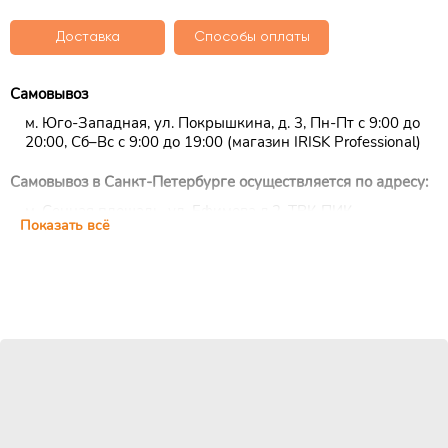
Доставка
Способы оплаты
Самовывоз
м. Юго-Западная, ул. Покрышкина, д. 3, Пн-Пт с 9:00 до
20:00, Сб–Вс с 9:00 до 19:00 (магазин IRISK Professional)
Самовывоз в Санкт-Петербурге осуществляется по адресу:
м. Сенная площадь, ул. Ефимова д.2, ТРК ПИК,
Показать всё
цокольный этаж, ежедневно с 10:00 до 22:00 (магазин
IRISK Professional)
Курьерская доставка
Доставка осуществляется по Москве, ближнему
Подмосковью и Санкт-Петербургу.
EMS/Почта России и транспортные компании
Доставка осуществляется по всему миру с помощью
службы EMS или Почты России.
Также можно воспользоваться услугами наиболее удобной