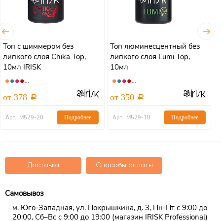
Топ с шиммером без
Топ люминесцентный без
Т
липкого слоя Chika Top,
липкого слоя Lumi Top,
л
10мл IRISK
10мл
от 378
от 350
о
Арт.: М529-20
Подробнее
Арт.: М529-18
Подробнее
Доставка
Способы оплаты
Самовывоз
м. Юго-Западная, ул. Покрышкина, д. 3, Пн-Пт с 9:00 до
20:00, Сб–Вс с 9:00 до 19:00 (магазин IRISK Professional)