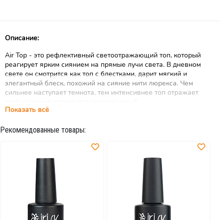
Описание:
Air Top - это рефлективный светоотражающий топ, который
реагирует ярким сиянием на прямые лучи света. В дневном
свете он смотрится как топ с блестками, дарит мягкий и
элегантный блеск, похожий на сияние нити люрекса. Чем
сильнее наступает темнота, тем интенсивнее топ отражает
свет, и сияние становится гораздо ярче!
Показать всё
Плотность нанесения блесток выбирает мастер, тем самым
регулирует интенсивность сияния.
Рекомендованные товары:
Выберите свой Air Top:
- серебряный оттенок разного помола
- опаловое сияние
- мультиколор
- с эффектом голографического перелива (радужного)
Air Top – уникальный продукт, впервые представленный на
российском рынке! Топ украсит любой цвет и оттенок в вашей
коллекции гель-лаков и откроет новые горизонты
оригинальных творческих идей.