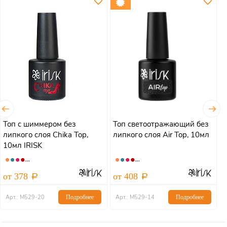
Топ с шиммером без
Топ светоотражающий без
Т
липкого слоя Chika Top,
липкого слоя Air Top, 10мл
л
10мл IRISK
от 378
от 408
о
Арт.: М529-20
Подробнее
Арт.: М529-14
Подробнее