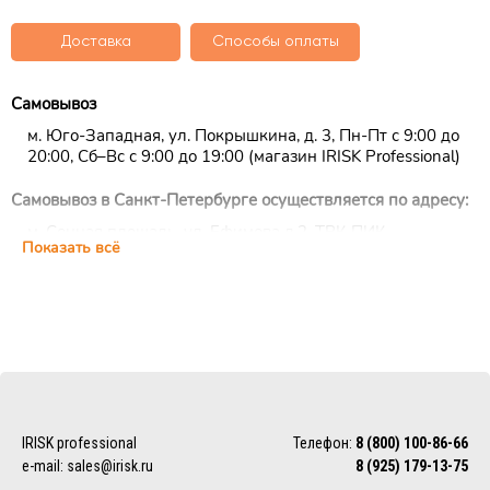
Доставка
Способы оплаты
Самовывоз
м. Юго-Западная, ул. Покрышкина, д. 3, Пн-Пт с 9:00 до
20:00, Сб–Вс с 9:00 до 19:00 (магазин IRISK Professional)
Самовывоз в Санкт-Петербурге осуществляется по адресу:
м. Сенная площадь, ул. Ефимова д.2, ТРК ПИК,
Показать всё
цокольный этаж, ежедневно с 10:00 до 22:00 (магазин
IRISK Professional)
Курьерская доставка
Доставка осуществляется по Москве, ближнему
Подмосковью и Санкт-Петербургу.
EMS/Почта России и транспортные компании
Доставка осуществляется по всему миру с помощью
IRISK professional
Телефон:
8 (800) 100-86-66
службы EMS или Почты России.
e-mail:
sales@irisk.ru
8 (925) 179-13-75
Также можно воспользоваться услугами наиболее удобной