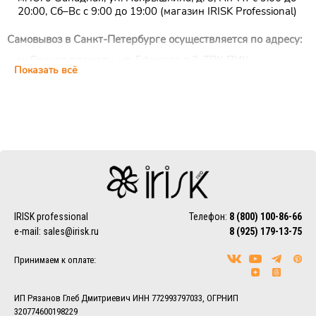
20:00, Сб–Вс с 9:00 до 19:00 (магазин IRISK Professional)
Самовывоз в Санкт-Петербурге осуществляется по адресу:
м. Сенная площадь, ул. Ефимова д.2, ТРК ПИК,
Показать всё
цокольный этаж, ежедневно с 10:00 до 22:00 (магазин
IRISK Professional)
Курьерская доставка
Доставка осуществляется по Москве, ближнему
Подмосковью и Санкт-Петербургу.
EMS/Почта России и транспортные компании
Доставка осуществляется по всему миру с помощью
службы EMS или Почты России.
Также можно воспользоваться услугами наиболее удобной
IRISK professional
Телефон:
8 (800) 100-86-66
для Вас транспортной компании (СДЭК, ПЭК, Деловые
e-mail:
sales@irisk.ru
8 (925) 179-13-75
линии, Байкал-Сервис, DPD, ЖелДорЭкспедиция)
Принимаем к оплате:
Более подробно ознакомиться с условиями доставки
заказов вы можете в разделе
Доставка.
ИП Рязанов Глеб Дмитриевич ИНН 772993797033, ОГРНИП
320774600198229