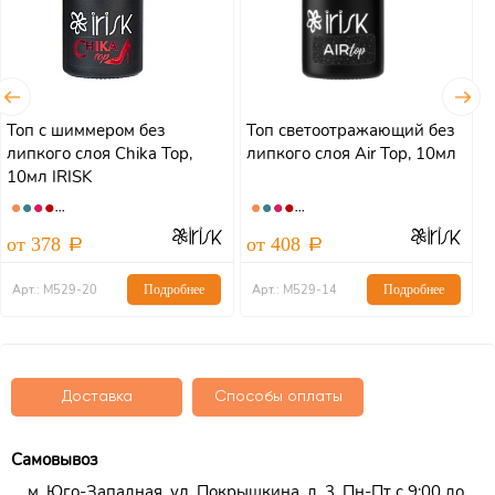
Топ с шиммером без
Топ светоотражающий без
Т
липкого слоя Chika Top,
липкого слоя Air Top, 10мл
л
10мл IRISK
от 378
от 408
о
Арт.: М529-20
Подробнее
Арт.: М529-14
Подробнее
Доставка
Способы оплаты
Самовывоз
м. Юго-Западная, ул. Покрышкина, д. 3, Пн-Пт с 9:00 до