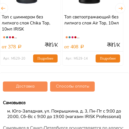
Топ с шиммером без
Топ светоотражающий без
Т
липкого слоя Chika Top,
липкого слоя Air Top, 10мл
л
10мл IRISK
от 378
от 408
о
Арт.: М529-20
Подробнее
Арт.: М529-14
Подробнее
Доставка
Способы оплаты
Самовывоз
м. Юго-Западная, ул. Покрышкина, д. 3, Пн-Пт с 9:00 до
20:00, Сб–Вс с 9:00 до 19:00 (магазин IRISK Professional)
Самовывоз в Санкт-Петербурге осуществляется по адресу: