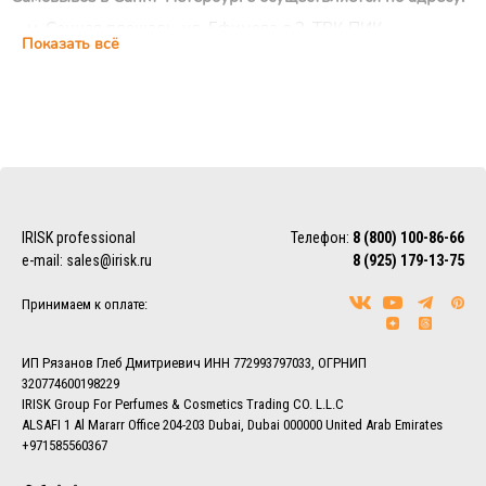
м. Сенная площадь, ул. Ефимова д.2, ТРК ПИК,
Показать всё
цокольный этаж, ежедневно с 10:00 до 22:00 (магазин
IRISK Professional)
Курьерская доставка
Доставка осуществляется по Москве, ближнему
Подмосковью и Санкт-Петербургу.
EMS/Почта России и транспортные компании
Доставка осуществляется по всему миру с помощью
IRISK professional
Телефон:
8 (800) 100-86-66
службы EMS или Почты России.
e-mail:
sales@irisk.ru
8 (925) 179-13-75
Также можно воспользоваться услугами наиболее удобной
для Вас транспортной компании (СДЭК, ПЭК, Деловые
Принимаем к оплате:
линии, Байкал-Сервис, DPD, ЖелДорЭкспедиция)
Более подробно ознакомиться с условиями доставки
заказов вы можете в разделе
Доставка.
ИП Рязанов Глеб Дмитриевич ИНН 772993797033, ОГРНИП
320774600198229
IRISK Group For Perfumes & Cosmetics Trading CO. L.L.C
ALSAFI 1 Al Mararr Office 204-203 Dubai, Dubai 000000 United Arab Emirates
+971585560367